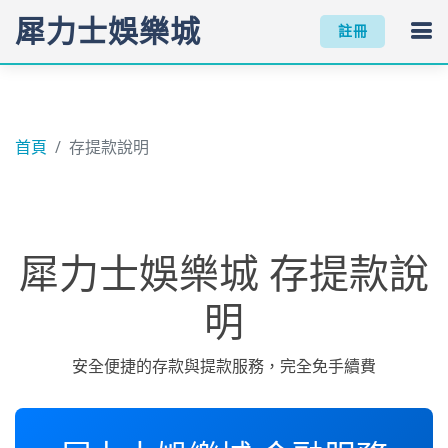
犀力士娛樂城
註冊
首頁
存提款說明
犀力士娛樂城 存提款說
明
安全便捷的存款與提款服務，完全免手續費