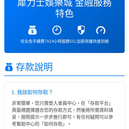
犀力士娛樂城 金融服務
特色
完全免手續費
7x24小時服務
SSL加密保護
快速到帳
存款說明
1. 我該如何存款？
非常簡單，您只需登入會員中心，在「存款平台」
頁面裡選擇適合您的存款方式，然後將所需資料填
妥，按照提示一步步進行即可。有任何疑問可以參
考幫助中心的「如何存款」。