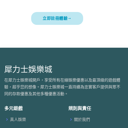
立即註冊體驗
犀力士娛樂城
在犀力士娛樂城開戶，享受所有在線娛樂優惠以及最頂級的遊戲體
驗，超乎您的想像。犀力士娛樂城一直持續為忠實客戶提供與眾不
同的存款優惠及其他多種優惠活動。
多元遊戲
規則與責任
真人娛樂
關於我們